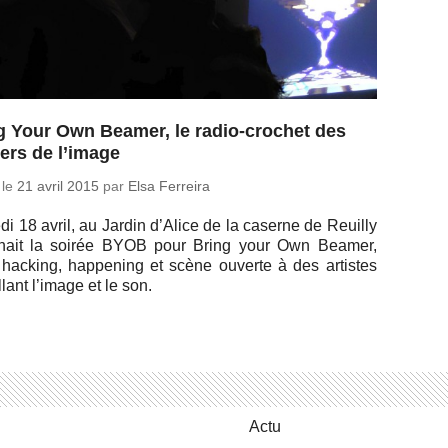
g Your Own Beamer, le radio-crochet des
ers de l’image
 le
21 avril 2015
par
Elsa Ferreira
i 18 avril, au Jardin d’Alice de la caserne de Reuilly
nait la soirée BYOB pour Bring your Own Beamer,
 hacking, hap­pe­ning et scène ouverte à des ar­tistes
illant l’image et le son.
Actu