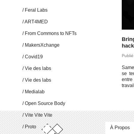
Feral Labs
ART4MED
From Commons to NFTs
Brin
Ma­kersX­change
hack
Publié
Covid19
Samed
Vie des labs
se te
entre
Vie des labs
tra­va
Me­dia­lab
Open Source Body
Vite Vite Vite
Proto
À Propos