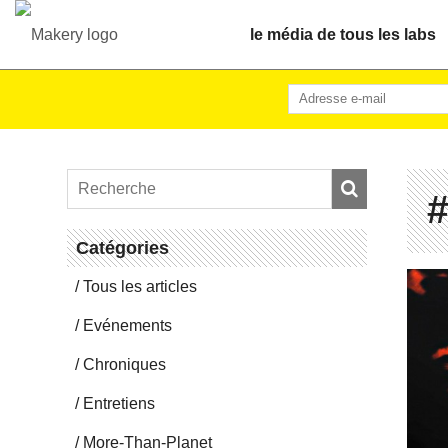
le média de tous les labs
#
Ca­té­go­ries
Tous les articles
Evé­ne­ments
Chro­niques
En­tre­tiens
More-Than-Pla­net