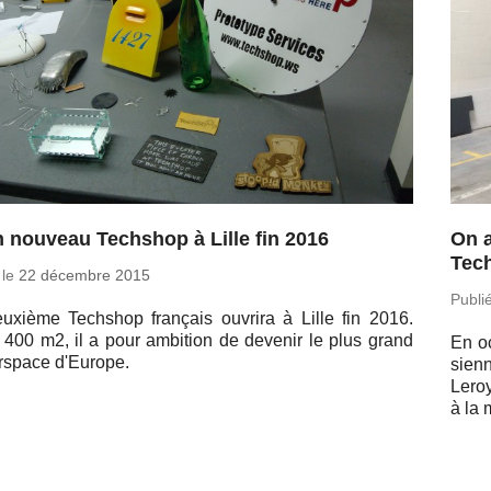
n nouveau Techshop à Lille fin 2016
On a
Tec
 le
22 dé­cembre 2015
Publi
uxième Tech­shop fran­çais ouvrira à Lille fin 2016.
 400 m2, il a pour am­bi­tion de devenir le plus grand
En oc
rs­pace d'Europe.
sienn
Le­ro
à la