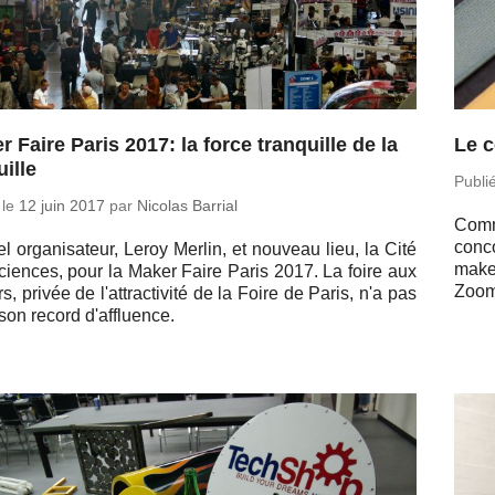
r Faire Paris 2017: la force tranquille de la
Le c
uille
Publi
 le
12 juin 2017
par
Nicolas Barrial
Comme
conco
 or­ga­ni­sa­teur, Leroy Merlin, et nouveau lieu, la Cité
maker
ciences, pour la Maker Faire Paris 2017. La foire aux
Zoom 
, privée de l'at­trac­ti­vité de la Foire de Paris, n'a pas
 son record d'affluence.