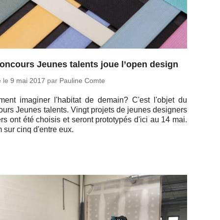
oncours Jeunes talents joue l’open design
é le
9 mai 2017
par
Pauline Comte
nt ima­gi­ner l'ha­bi­tat de demain? C'est l'objet du
urs Jeunes talents. Vingt projets de jeunes de­si­gners
s ont été choisis et seront pro­to­ty­pés d'ici au 14 mai.
sur cinq d'entre eux.