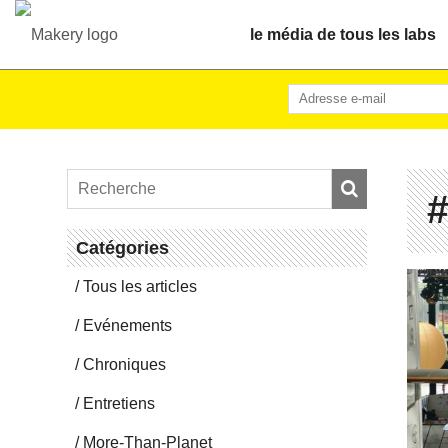
le média de tous les labs
#
Ca­té­go­ries
Tous les articles
Evé­ne­ments
Chro­niques
En­tre­tiens
More-Than-Pla­net