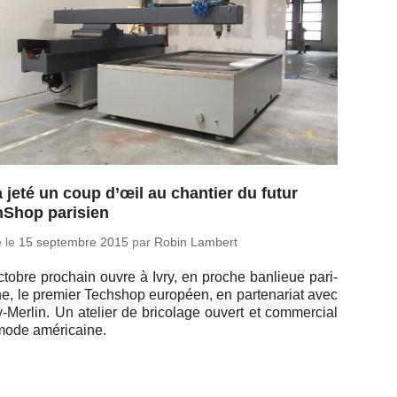
 jeté un coup d’œil au chantier du futur
hShop parisien
é le
15 sep­tembre 2015
par
Robin Lambert
tobre pro­chain ouvre à Ivry, en proche ban­lieue pa­ri­
e, le premier Tech­shop eu­ro­péen, en par­te­na­riat avec
y-Mer­lin. Un atelier de bri­co­lage ouvert et com­mer­cial
 mode américaine.