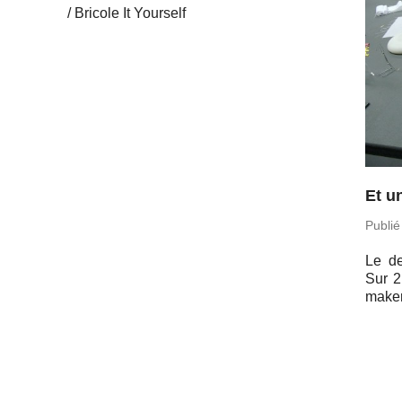
Bricole It Yourself
Et u
Publié
Le de
Sur 2
ma­ke