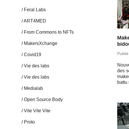
Feral Labs
ART4MED
From Commons to NFTs
Make
Ma­kersX­change
bido
Publié
Covid19
Nouvel
Vie des labs
des s
makers
Vie des labs
battu
Me­dia­lab
Open Source Body
Vite Vite Vite
Proto