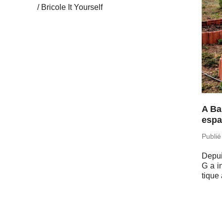
Bricole It Yourself
A Ba
espa
Publié
Depui
G a i
tique 