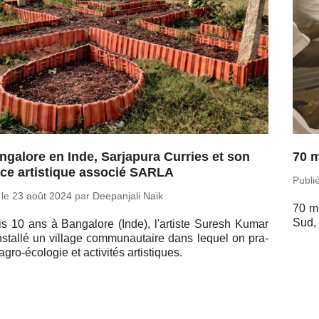
ngalore en Inde, Sarjapura Curries et son
70 m
ce artistique associé SARLA
Publi
 le
23 août 2024
par
Dee­pan­jali Naik
70 mi
Sud, 
s 10 ans à Ban­ga­lore (Inde), l'ar­tiste Suresh Kumar
ns­tallé un village com­mu­nau­taire dans lequel on pra­
agro-éco­lo­gie et ac­ti­vi­tés artistiques.