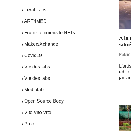
Feral Labs
ART4MED
From Commons to NFTs
A la
Ma­kersX­change
situ
Publié
Covid19
L'ar­t
Vie des labs
éditi
janvi
Vie des labs
Me­dia­lab
Open Source Body
Vite Vite Vite
Proto