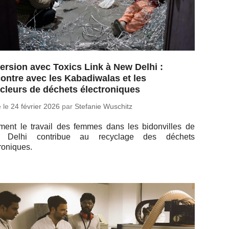
rsion avec Toxics Link à New Delhi :
ontre avec les Kabadiwalas et les
cleurs de déchets électroniques
é le
24 février 2026
par
Ste­fa­nie Wuschitz
ent le travail des femmes dans les bi­don­villes de
Delhi contri­bue au re­cy­clage des déchets
roniques.