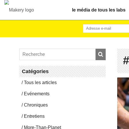
le média de tous les labs
#
Ca­té­go­ries
Tous les articles
Evé­ne­ments
Chro­niques
En­tre­tiens
More-Than-Pla­net