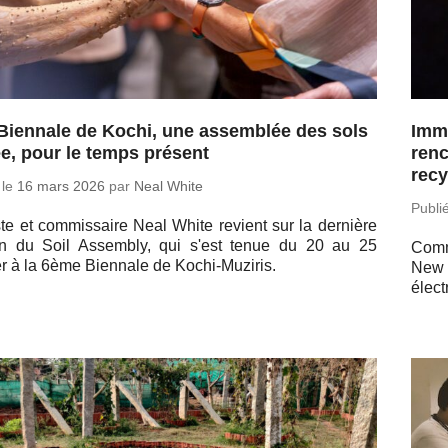
 Biennale de Kochi, une assemblée des sols
Imme
ée, pour le temps présent
renc
recy
 le
16 mars 2026
par
Neal White
Publi
iste et com­mis­saire Neal White revient sur la der­nière
on du Soil As­sem­bly, qui s'est tenue du 20 au 25
Comm
er à la 6ème Bien­nale de Kochi-Muziris.
New 
élect