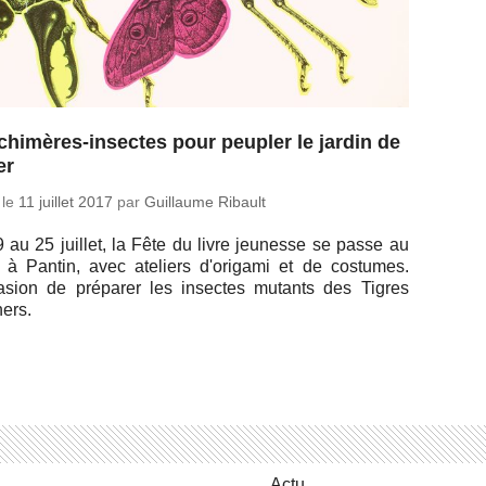
chimères-insectes pour peupler le jardin de
er
 le
11 juillet 2017
par
Guillaume Ribault
 au 25 juillet, la Fête du livre jeu­nesse se passe au
n à Pantin, avec ate­liers d'ori­gami et de cos­tumes.
ca­sion de pré­pa­rer les in­sectes mutants des Tigres
ers.
Actu