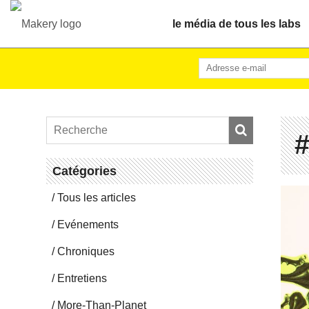
le média de tous les labs
#
Ca­té­go­ries
Tous les articles
Evé­ne­ments
Chro­niques
En­tre­tiens
More-Than-Pla­net