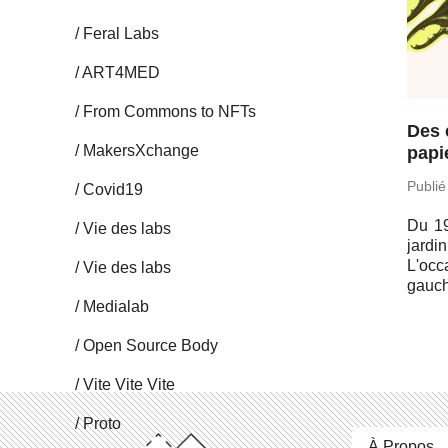
Feral Labs
ART4MED
From Commons to NFTs
Des 
Ma­kersX­change
papi
Publié
Covid19
Du 19
Vie des labs
jardi
L'oc­
Vie des labs
gauch
Me­dia­lab
Open Source Body
Vite Vite Vite
Proto
À Propos