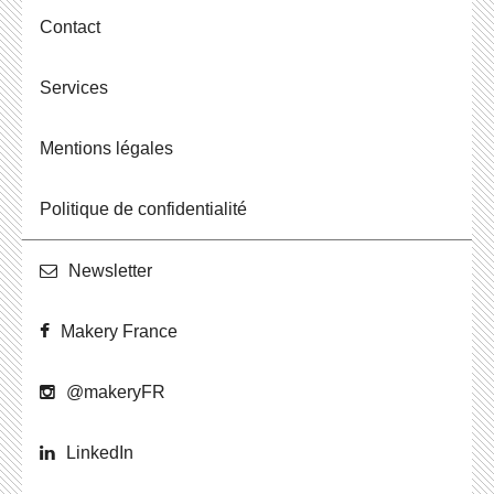
Contact
Ser­vices
Men­tions légales
Po­li­tique de confidentialité
News­let­ter
Makery France
@ma­ke­ryFR
Lin­ke­dIn