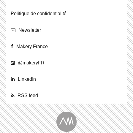
Po­li­tique de confidentialité
News­let­ter
Makery France
@ma­ke­ryFR
Lin­ke­dIn
RSS feed