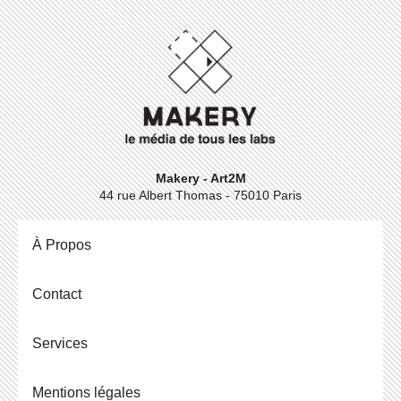
Makery - Art2M
44 rue Albert Thomas - 75010 Paris
À Propos
Contact
Ser­vices
Men­tions légales