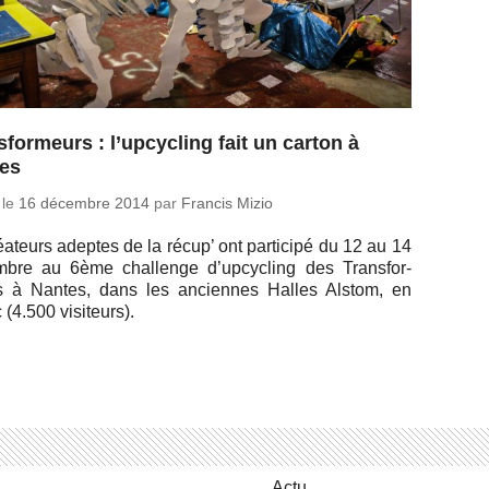
sformeurs : l’upcycling fait un carton à
es
 le
16 dé­cembre 2014
par
Francis Mizio
a­teurs adeptes de la récup’ ont par­ti­cipé du 12 au 14
mbre au 6ème chal­lenge d’up­cy­cling des Trans­for­
 à Nantes, dans les an­ciennes Halles Alstom, en
 (4.500 visiteurs).
Actu