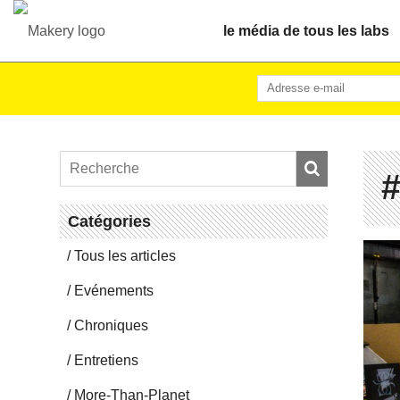
le média de tous les labs
#
Ca­té­go­ries
Tous les articles
Evé­ne­ments
Chro­niques
En­tre­tiens
More-Than-Pla­net