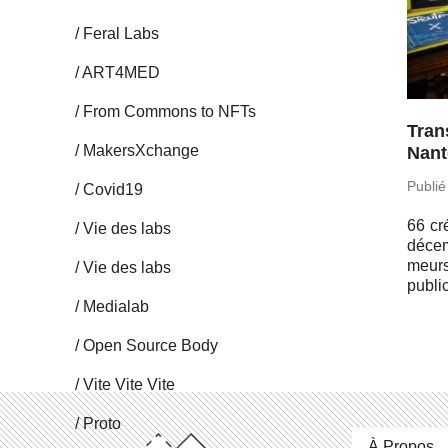
Feral Labs
ART4MED
From Commons to NFTs
Tran
Ma­kersX­change
Nant
Publié
Covid19
66 cré
Vie des labs
dé­ce
meurs
Vie des labs
public
Me­dia­lab
Open Source Body
Vite Vite Vite
Proto
À Propos