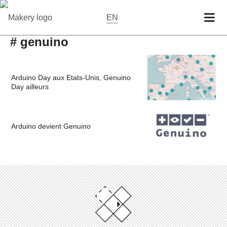
EN
# genuino
Arduino Day aux Etats-Unis, Genuino
Day ailleurs
Arduino devient Genuino