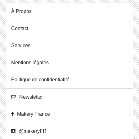
À Propos
Contact
Ser­vices
Men­tions légales
Po­li­tique de confidentialité
News­let­ter
Makery France
@ma­ke­ryFR