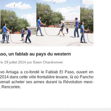
aso, un fablab au pays du western
 le
29 juillet 2014
par
Ewen Chardronnet
vo Arriaga a co-fondé le Fablab El Paso, ouvert en
2014 dans cette ville fron­ta­lière texane, là où Pancho
 venait acheter ses armes durant la Ré­vo­lu­tion mexi­
. Rencontre.