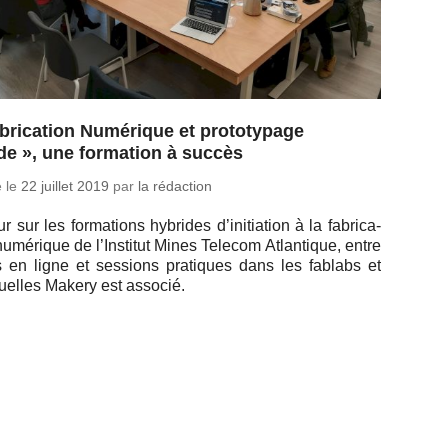
brication Numérique et prototypage
de », une formation à succès
é le
22 juillet 2019
par
la rédaction
r sur les for­ma­tions hy­brides d’ini­tia­tion à la fa­bri­ca­
nu­mé­rique de l’Ins­ti­tut Mines Telecom At­lan­tique, entre
 en ligne et ses­sions pra­tiques dans les fablabs et
uelles Makery est associé.