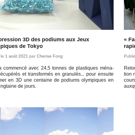
pression 3D des podiums aux Jeux
« Fa
piques de Tokyo
rapi
 le
1 août 2021
par
Cherise Fong
Publi
a com­mencé avec 24,5 tonnes de plas­tiques mé­na­
Retou
é­cu­pé­rés et trans­for­més en gra­nu­lés... pour ensuite
tion 
i­mer en 3D une cen­taine de podiums olym­piques en
cours
ng­taine de jours.
aux­q