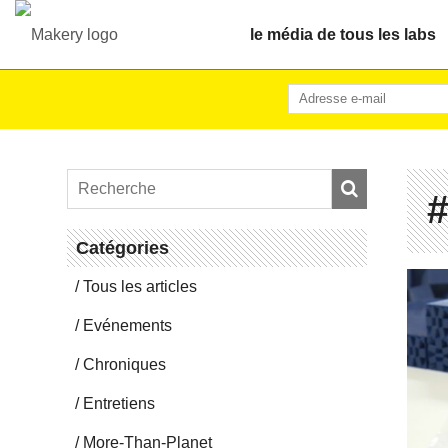
le média de tous les labs
#
Ca­té­go­ries
Tous les articles
Evé­ne­ments
Chro­niques
En­tre­tiens
More-Than-Pla­net