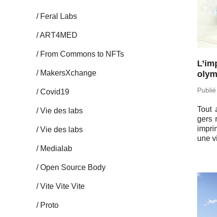
Feral Labs
ART4MED
From Commons to NFTs
L’im
Ma­kersX­change
olym
Publié
Covid19
Tout 
Vie des labs
gers r
im­pr
Vie des labs
une vi
Me­dia­lab
Open Source Body
Vite Vite Vite
Proto