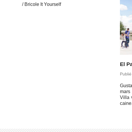
Bricole It Yourself
El P
Publié
Gusta
mars 
Villa
caine