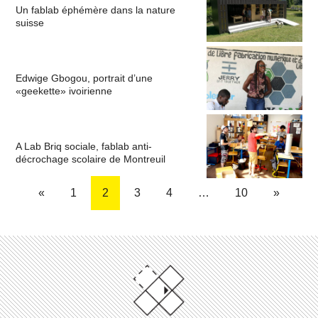
Un fablab éphémère dans la nature
suisse
Edwige Gbogou, portrait d’une
«geekette» ivoirienne
A Lab Briq sociale, fablab anti-
décrochage scolaire de Montreuil
«
1
2
3
4
…
10
»