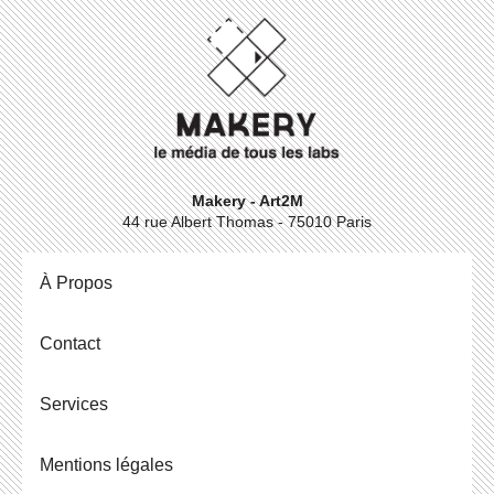
Makery - Art2M
44 rue Albert Thomas - 75010 Paris
À Propos
Contact
Ser­vices
Men­tions légales