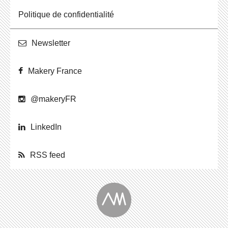
Po­li­tique de confidentialité
News­let­ter
Makery France
@ma­ke­ryFR
Lin­ke­dIn
RSS feed