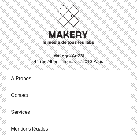
Makery - Art2M
44 rue Albert Thomas - 75010 Paris
À Propos
Contact
Ser­vices
Men­tions légales