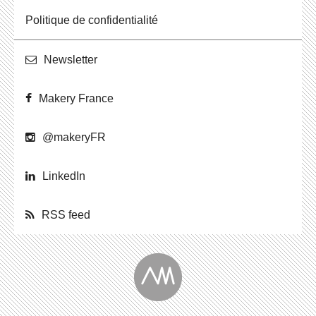
Po­li­tique de confidentialité
News­let­ter
Makery France
@ma­ke­ryFR
Lin­ke­dIn
RSS feed