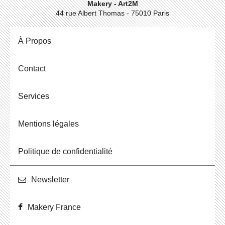
Makery - Art2M
44 rue Albert Thomas - 75010 Paris
À Propos
Contact
Ser­vices
Men­tions légales
Po­li­tique de confidentialité
News­let­ter
Makery France