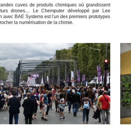
andes cuves de pro­duits chi­miques où gran­dissent
turs drones… Le Chem­pu­ter dé­ve­loppé par Lee
n avec BAE Systems est l'un des pre­miers pro­to­types
ro­cher la nu­mé­ri­sa­tion de la chimie.