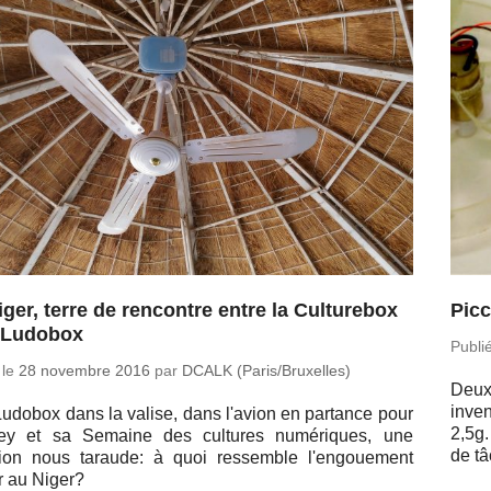
iger, terre de rencontre entre la Culturebox
Picc
a Ludobox
Publi
 le
28 no­vembre 2016
par
DCALK (Paris/Bruxelles)
Deux
inve
udobox dans la valise, dans l'avion en par­tance pour
2,5g.
ey et sa Semaine des cultures nu­mé­riques, une
de tâ
tion nous taraude: à quoi res­semble l'en­goue­ment
 au Niger?