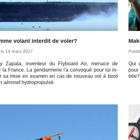
mme volant interdit de voler?
Make
 le
14 mars 2017
Publi
y Zapata, in­ven­teur du Fly­board Air, menace de
Qui 
r la France. La gen­dar­me­rie l'a convo­qué pour lui in­
pour 
er sa mise en examen en cas de nouveau vol à bord
trée
n aéronef hydropropulsé.