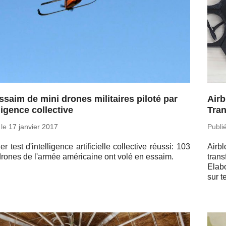
ssaim de mini drones militaires piloté par
Airb
ligence collective
Tra
 le
17 janvier 2017
Publi
r test d'in­tel­li­gence ar­ti­fi­cielle col­lec­tive réussi: 103
Air­b
drones de l'armée amé­ri­caine ont volé en essaim.
tran
Elab
sur t