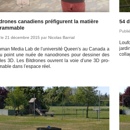
drones canadiens préfigurent la matière
54 d
grammable
Publi
 le
21 dé­cembre 2015
par
Nicolas Barrial
Lou­
jardi
man Media Lab de l'uni­ver­sité Queen's au Canada a
col­la
u point une nuée de na­no­drones pour des­si­ner des
es 3D. Les Bit­drones ouvrent la voie d'une 3D pro­
mable dans l'es­pace réel.