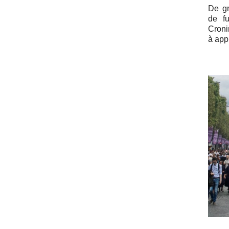
De gr
de fu
Croni
à ap­p