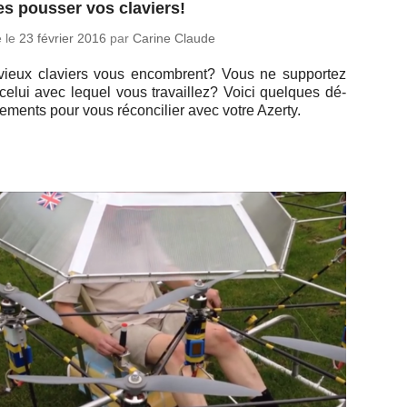
es pousser vos claviers!
é le
23 février 2016
par
Carine Claude
vieux cla­viers vous en­combrent? Vous ne sup­por­tez
celui avec lequel vous tra­vaillez? Voici quelques dé­
ne­ments pour vous ré­con­ci­lier avec votre Azerty.