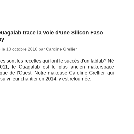
uagalab trace la voie d’une Silicon Faso
ey
é le
10 octobre 2016
par
Ca­ro­line Grellier
es sont les re­cettes qui font le succès d'un fablab? Né
011, le Oua­ga­lab est le plus ancien ma­kers­pace
ique de l'Ouest. Notre makeuse Ca­ro­line Grel­lier, qui
 suivi leur chan­tier en 2014, y est retournée.