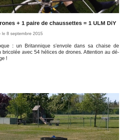
rones + 1 paire de chaussettes = 1 ULM DiY
é le
8 sep­tembre 2015
foque : un Bri­tan­nique s'en­vole dans sa chaise de
n bri­co­lée avec 54 hélices de drones. At­ten­tion au dé­
ge !