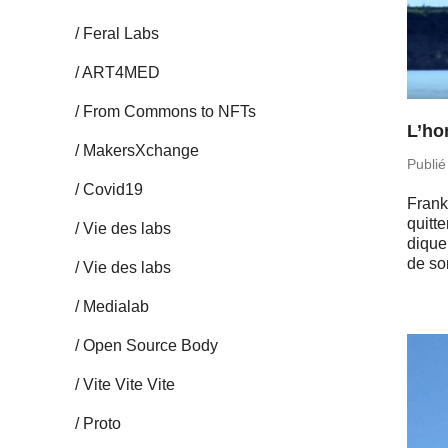
Feral Labs
ART4MED
From Commons to NFTs
L’ho
Ma­kersX­change
Publié
Covid19
Frank
quitte
Vie des labs
di­qu
de so
Vie des labs
Me­dia­lab
Open Source Body
Vite Vite Vite
Proto