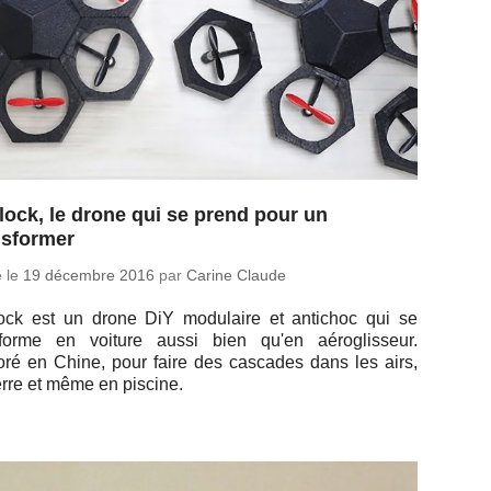
lock, le drone qui se prend pour un
nsformer
é le
19 dé­cembre 2016
par
Carine Claude
lock est un drone DiY mo­du­laire et an­ti­choc qui se
s­forme en voiture aussi bien qu'en aé­ro­glis­seur.
oré en Chine, pour faire des cas­cades dans les airs,
erre et même en piscine.