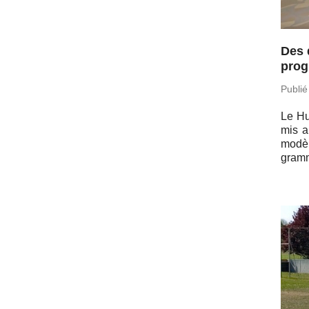
Des 
pro
Publié
Le Hu
mis a
modèl
gram­