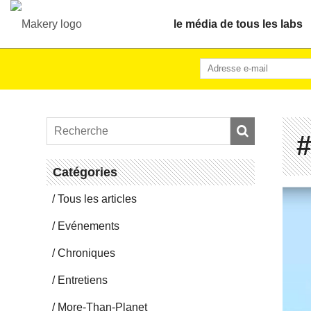
le média de tous les labs
#
Ca­té­go­ries
Tous les articles
Evé­ne­ments
Chro­niques
En­tre­tiens
More-Than-Pla­net