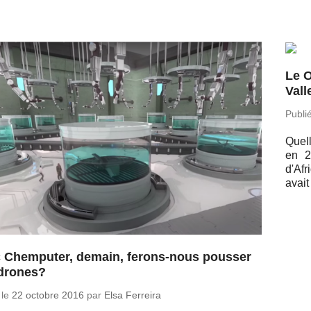
Le O
Vall
Publi
Quell
en 2
d'Afr
avait
 Chemputer, demain, ferons-nous pousser
drones?
 le
22 octobre 2016
par
Elsa Ferreira