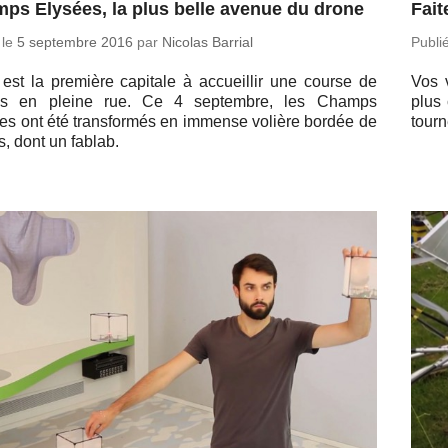
ps Elysées, la plus belle avenue du drone
Fait
 le
5 sep­tembre 2016
par
Nicolas Barrial
Publi
 est la pre­mière ca­pi­tale à ac­cueillir une course de
Vos 
es en pleine rue. Ce 4 sep­tembre, les Champs
plus 
es ont été trans­for­més en immense volière bordée de
tour­
s, dont un fablab.