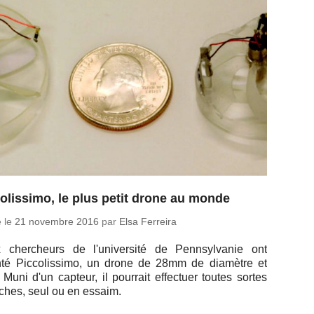
olissimo, le plus petit drone au monde
é le
21 no­vembre 2016
par
Elsa Ferreira
 cher­cheurs de l'uni­ver­sité de Penn­syl­va­nie ont
nté Pic­co­lis­simo, un drone de 28mm de dia­mètre et
 Muni d'un capteur, il pour­rait ef­fec­tuer toutes sortes
ches, seul ou en essaim.