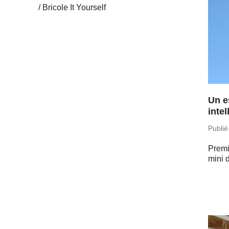
Bricole It Yourself
Un e
intel
Publié
Premie
mini 