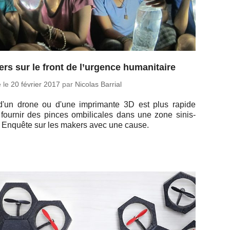
rs sur le front de l’urgence humanitaire
é le
20 février 2017
par
Nicolas Barrial
d'un drone ou d'une im­pri­mante 3D est plus rapide
fournir des pinces om­bi­li­cales dans une zone si­nis­
? Enquête sur les makers avec une cause.