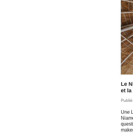
Le N
et l
Publié
Une L
Niam
ques­
maker