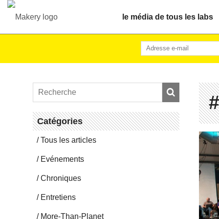
le média de tous les labs
Ca­té­go­ries
Tous les articles
Evé­ne­ments
Chro­niques
En­tre­tiens
More-Than-Pla­net