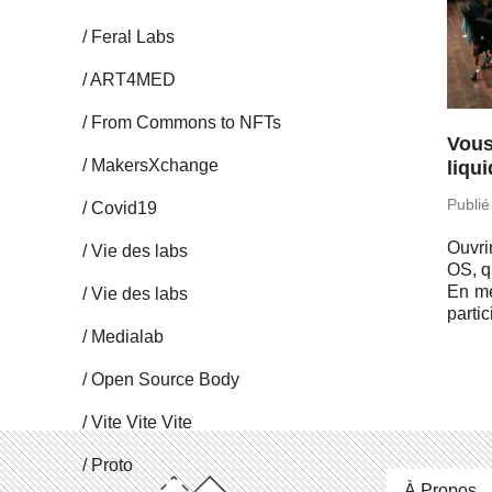
Feral Labs
ART4MED
From Commons to NFTs
Vous
Ma­kersX­change
liqu
Publié
Covid19
Ouvri
Vie des labs
OS, q
En me
Vie des labs
par­ti
Me­dia­lab
Open Source Body
Vite Vite Vite
Proto
À Propos