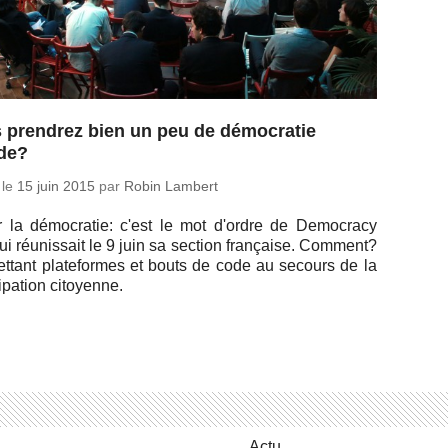
 prendrez bien un peu de démocratie
ide?
 le
15 juin 2015
par
Robin Lambert
r la dé­mo­cra­tie: c'est le mot d'ordre de De­mo­cracy
ui réunis­sait le 9 juin sa section fran­çaise. Comment?
ttant pla­te­formes et bouts de code au secours de la
­ci­pa­tion citoyenne.
Actu