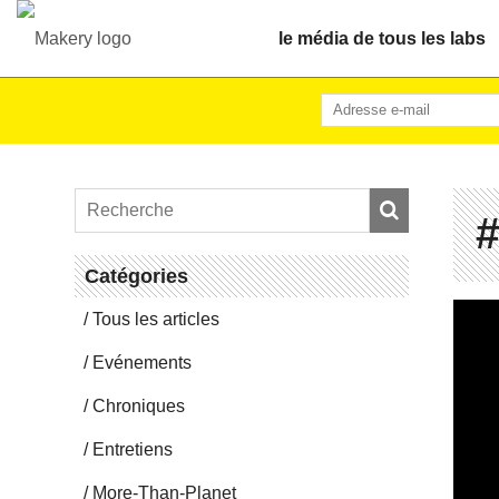
le média de tous les labs
Ca­té­go­ries
Tous les articles
Evé­ne­ments
Chro­niques
En­tre­tiens
More-Than-Pla­net