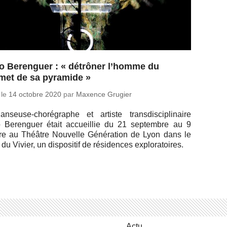
o Berenguer : « détrôner l’homme du
et de sa pyramide »
 le
14 octobre 2020
par
Maxence Grugier
n­seuse-cho­ré­graphe et artiste trans­dis­ci­pli­naire
 Be­ren­guer était ac­cueillie du 21 sep­tembre au 9
re au Théâtre Nou­velle Gé­né­ra­tion de Lyon dans le
du Vivier, un dis­po­si­tif de ré­si­dences exploratoires.
Actu