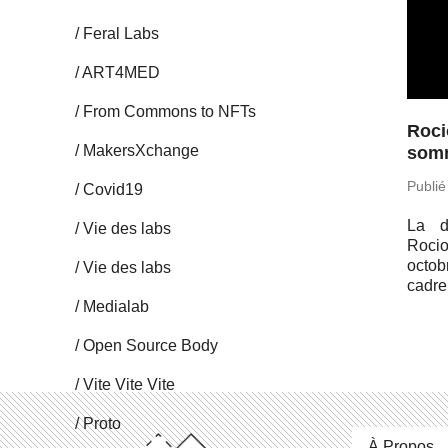
Feral Labs
ART4MED
From Commons to NFTs
Roci
Ma­kersX­change
somm
Publié
Covid19
La da
Vie des labs
Rocio
octob
Vie des labs
cadre 
Me­dia­lab
Open Source Body
Vite Vite Vite
Proto
À Propos