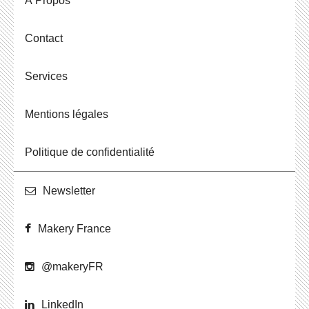
À Propos
Contact
Ser­vices
Men­tions légales
Po­li­tique de confidentialité
News­let­ter
Makery France
@ma­ke­ryFR
Lin­ke­dIn