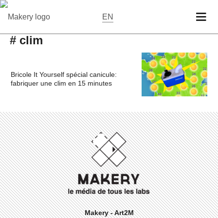
EN
# clim
Bricole It Yourself spécial canicule:
fabriquer une clim en 15 minutes
Makery - Art2M