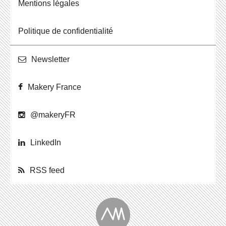
Men­tions légales
Po­li­tique de confidentialité
News­let­ter
Makery France
@ma­ke­ryFR
Lin­ke­dIn
RSS feed