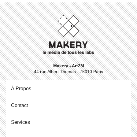
Makery - Art2M
44 rue Albert Thomas - 75010 Paris
À Propos
Contact
Ser­vices