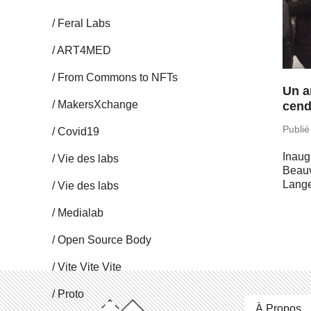
Feral Labs
ART4MED
From Commons to NFTs
Un a
Ma­kersX­change
cend
Publié
Covid19
Inau­
Vie des labs
Beau­
Lan­ge
Vie des labs
Me­dia­lab
Open Source Body
Vite Vite Vite
Proto
À Propos