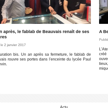
n après, le fablab de Beauvais renaît de ses
A Be
res
Publi
 le
2 janvier 2017
L’At
créé 
gu­ra­tion bis. Un an après sa fer­me­ture, le fablab de
ou­ve
vais rouvre ses portes dans l'en­ceinte du lycée Paul
tieu
­vin.
mique
Actu