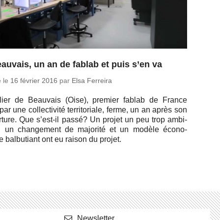
auvais, un an de fablab et puis s’en va
é le
16 février 2016
par
Elsa Ferreira
e­lier de Beau­vais (Oise), premier fablab de France
par une col­lec­ti­vité ter­ri­to­riale, ferme, un an après son
r­ture. Que s’est-il passé? Un projet un peu trop am­bi­
x, un chan­ge­ment de ma­jo­rité et un modèle éco­no­
 bal­bu­tiant ont eu raison du projet.
News­let­ter