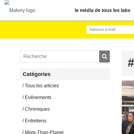
le média de tous les labs
#
Ca­té­go­ries
Tous les articles
Evé­ne­ments
Chro­niques
En­tre­tiens
More-Than-Pla­net