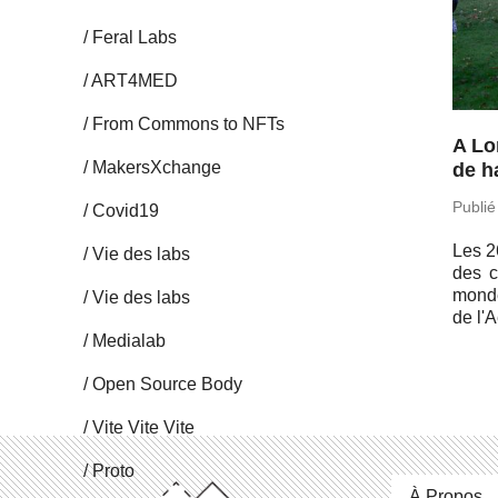
Feral Labs
ART4MED
From Commons to NFTs
A Lo
Ma­kersX­change
de h
Publié
Covid19
Les 26
Vie des labs
des ch
monde 
Vie des labs
de l'
Me­dia­lab
Open Source Body
Vite Vite Vite
Proto
À Propos