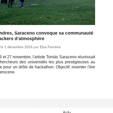
ndres, Saraceno convoque sa communauté
ackers d’atmosphère
 le
1 dé­cembre 2016
par
Elsa Ferreira
 et 27 no­vembre, l'ar­tiste Tomás Sa­ra­ceno réunis­sait
er­cheurs des uni­ver­si­tés les plus pres­ti­gieuses au
pour un drôle de ha­cka­thon. Ob­jec­tif: in­ven­ter l'ère
Aerocene.
Actu