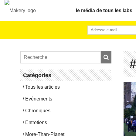
le média de tous les labs
Ca­té­go­ries
Tous les articles
Evé­ne­ments
Chro­niques
En­tre­tiens
More-Than-Pla­net