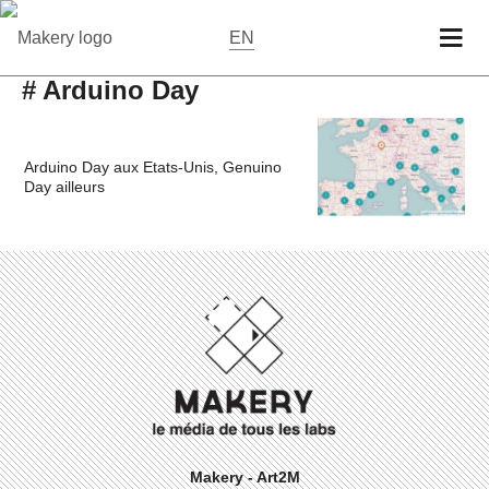
EN
# Arduino Day
Arduino Day aux Etats-Unis, Genuino
Day ailleurs
Makery - Art2M