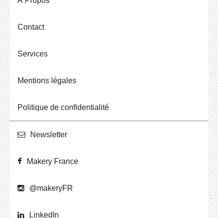
À Propos
Contact
Ser­vices
Men­tions légales
Po­li­tique de confidentialité
News­let­ter
Makery France
@ma­ke­ryFR
Lin­ke­dIn