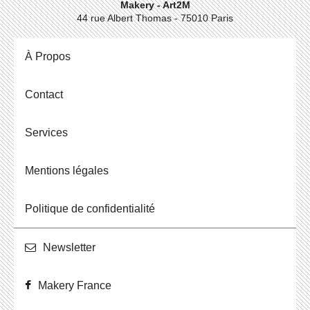
Makery - Art2M
44 rue Albert Thomas - 75010 Paris
À Propos
Contact
Ser­vices
Men­tions légales
Po­li­tique de confidentialité
News­let­ter
Makery France