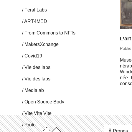
Feral Labs
ART4MED
From Commons to NFTs
L’ar
Ma­kersX­change
Publié
Covid19
Musée
né­ra
Vie des labs
Wind» 
née. 
Vie des labs
consc
Me­dia­lab
Open Source Body
Vite Vite Vite
Proto
À Propos