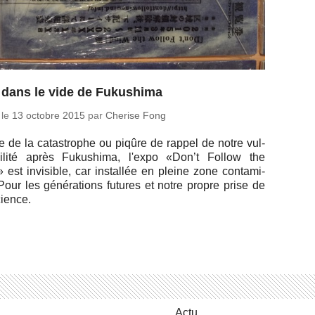
t dans le vide de Fukushima
 le
13 octobre 2015
par
Cherise Fong
 de la ca­tas­trophe ou piqûre de rappel de notre vul­
­bi­lité après Fu­ku­shima, l'expo «Don’t Follow the
est in­vi­sible, car ins­tal­lée en pleine zone conta­mi­
Pour les gé­né­ra­tions futures et notre propre prise de
ience.
Actu