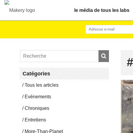
le média de tous les labs
#
Ca­té­go­ries
Tous les articles
Evé­ne­ments
Chro­niques
En­tre­tiens
More-Than-Pla­net