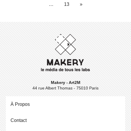
…
13
»
Makery - Art2M
44 rue Albert Thomas - 75010 Paris
À Propos
Contact