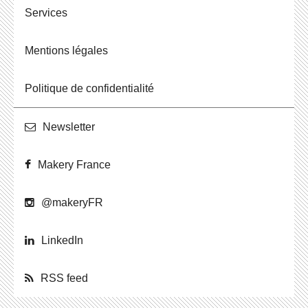
Ser­vices
Men­tions légales
Po­li­tique de confidentialité
News­let­ter
Makery France
@ma­ke­ryFR
Lin­ke­dIn
RSS feed