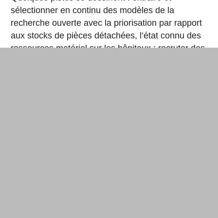
sélectionner en continu des modèles de la
recherche ouverte avec la priorisation par rapport
aux stocks de pièces détachées, l’état connu des
ressources matériel sur les hôpitaux ; recruter des
métrologues et testeurs hospitaliers en laboratoire
pour accélérer les processus de validation ;
transmettre rapidement ces validations aux PME-
PMI de l’impression 3D, mais aussi aux fablabs et
makers indépendants. Des usines pourraient
même accepter de fabriquer.
Le modèle porté par les
fab cities
– qui défendent
la coopération ouverte distribuée et la
relocalisation des ressources et de la fabrication
pour limiter les flux de matière dans le cadre de la
lutte contre le réchauffement climatique – semble
aujourd’hui plus que jamais être l’horizon à suivre.