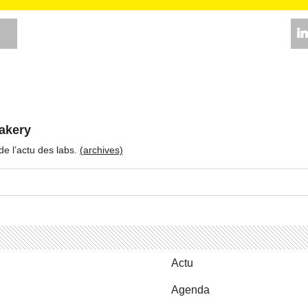
akery
 de l’actu des labs.
(ar­chives)
Actu
Agenda