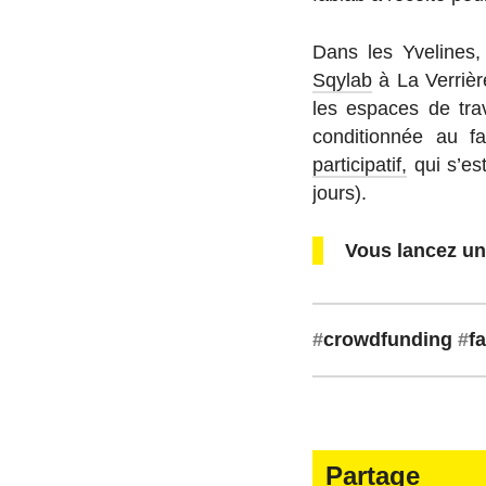
Dans les Yve­lines, 
Sqylab
à La Ver­rièr
les espaces de travai
condi­tion­née au 
participatif,
qui s’est
jours).
Vous lancez un
#
crowd­fun­ding
#
f
Partage