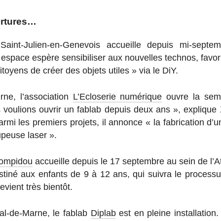
ertures…
Saint-Ju­lien-en-Ge­ne­vois ac­cueille depuis mi-sep­
espace espère sen­si­bi­li­ser aux nou­velles technos, fa­vo­r
i­toyens de créer des objets utiles » via le DiY.
ne, l’as­so­cia­tion
L’Eclo­se­rie numérique
ouvre la sema
s vou­lions ouvrir un fablab depuis deux ans », ex­pliqu
Parmi les pre­miers projets, il annonce « la fa­bri­ca­tion d’
u­peuse laser ».
Pompidou
ac­cueille depuis le 17 sep­tembre au sein de l’A
stiné aux enfants de 9 à 12 ans, qui suivra le pro­ces­sus
revient très bientôt.
Val-de-Marne, le fablab
Diplab
est en pleine ins­tal­la­tion