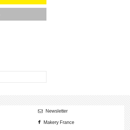
News­let­ter
Makery France