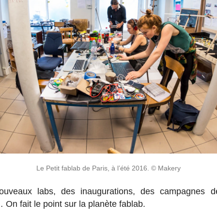
Le Petit fablab de Paris, à l’été 2016. © Makery
­veaux labs, des inau­gu­ra­tions, des cam­pagnes de 
 On fait le point sur la planète fablab.