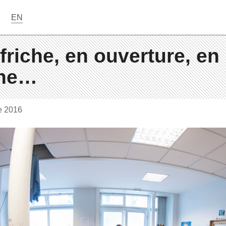
EN
friche, en ouverture, en
ne…
e 2016