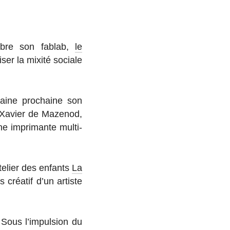
tembre son fablab,
le
i­ser la mixité sociale
ine pro­chaine son
e Xavier de Mazenod,
une im­pri­mante multi-
te­lier des enfants
La
 créatif d’un artiste
. Sous l’im­pul­sion du