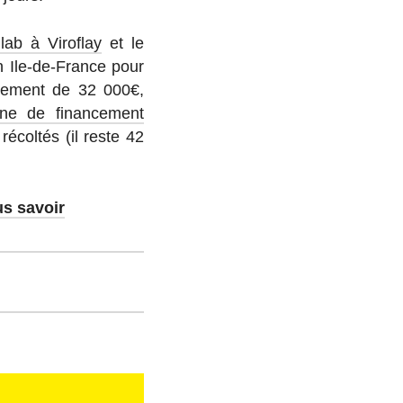
lab à Viroflay
et le
on Ile-de-France pour
is­se­ment de 32 000€,
ne de fi­nan­ce­ment
­col­tés (il reste 42
us savoir