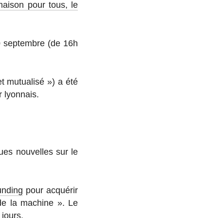
aison pour tous, le
 sep­tembre (de 16h
et mu­tua­lisé ») a été
 lyonnais.
ues nou­velles sur le
unding
pour ac­qué­rir
ve de la machine ». Le
 jours.