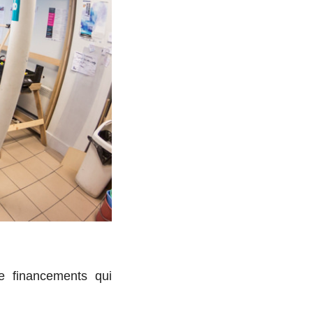
fi­nan­ce­ments qui