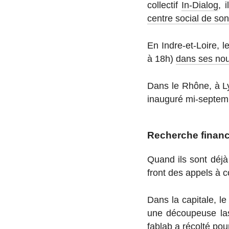
col­lec­tif
In-Dia­log
, 
centre social de son
En Indre-et-Loire, l
à 18h)
dans ses nou
Dans le Rhône, à Ly
inau­guré mi-sep­te
Recherche finan
Quand ils sont déjà 
front des appels à c
Dans la ca­pi­tale, l
une dé­cou­peuse lase
fablab a récolté pour