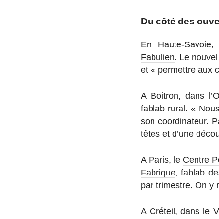
Du côté des ouv
En Haute-Sa­voie, 
Fabulien
. Le nouvel 
et « per­mettre aux c
A Boitron, dans l’Or
fablab rural. « Nou
son co­or­di­na­teur. 
têtes et d’une dé­co
A Paris, le
Centre 
Fabrique
, fablab de
par tri­mestre. On y 
A Créteil, dans le 