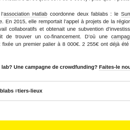
l’
as­so­cia­tion Hatlab
co­or­donne deux fablabs : le
Sun
e. En 2015, elle rem­por­tait l’appel à projets de la régi
l col­la­bo­ra­tifs et ob­te­nait une sub­ven­tion d’in­ves­t
fait de trouver un co-fi­nan­ce­ment. D’où une
cam­pag
 fixée un premier palier à 8 000€. 2 255€ ont déjà été ré
 lab? Une cam­pagne de crowd­fun­ding?
Faites-le no
ablabs
#
tiers-lieux