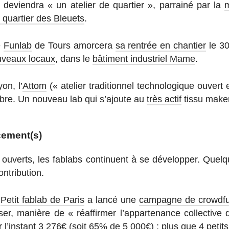
il de­vien­dra « un atelier de quar­tier », par­rainé par la
m
 quar­tier des Bleuets
.
e
Funlab
de Tours amor­cera
sa rentrée en chantier
le 30
­veaux locaux
, dans le
bâ­ti­ment in­dus­triel Mame
.
on, l’
Attom
(« atelier tra­di­tion­nel tech­no­lo­gique ouvert 
mbre. Un nouveau lab qui s’ajoute au
très actif
tissu maker
cement(s)
ouverts, les fablabs conti­nuent à se dé­ve­lop­per. Quelq
ontribution.
e
Petit fablab de Paris
a lancé une
cam­pagne de crowdf
r, manière de « ré­af­fir­mer l’ap­par­te­nance col­lec­ti
 l’ins­tant 3 276€ (soit 65% de 5 000€) : plus que 4 petits