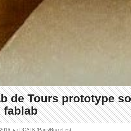
b de Tours prototype s
 fablab
 2016
par
DCALK (Paris/Bruxelles)