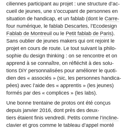
ci­liennes par­ti­ci­pant au projet : une struc­ture d’ac­
cueil de jeunes, une s’oc­cu­pant de per­sonnes en
si­tua­tion de han­di­cap, et un fablab (dont le
Car­re­
four numérique
, le
fablab Descartes
, l’
Eco­de­sign
Fablab de Montreuil
ou le
Petit fablab de Paris
).
Sans oublier de jeunes makers qui ont rejoint le
projet en cours de route. Le tout suivant la phi­lo­
so­phie du design thin­king : on se ren­contre et on
apprend à se connaître, on ré­flé­chit à des so­lu­
tions DiY per­son­na­li­sées pour amé­lio­rer le quo­ti­
dien des « as­so­ciés » (sic, les per­sonnes han­di­ca­
pées) avec l’aide des « ap­pren­tis » (les jeunes)
formés par des « com­plices » (les labs).
Une bonne tren­taine de protos ont été conçus
depuis janvier 2016, dont près des deux-
tiers étaient finis ven­dredi. Petits comme l’
in­cline-
cla­vier
et gros comme
le tableau d’appel
monté