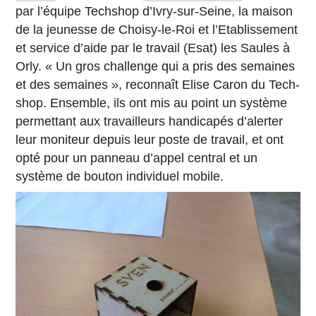
par l’équipe Tech­shop d’Ivry-sur-Seine, la maison
de la jeu­nesse de Choisy-le-Roi et l’Eta­blis­se­ment
et service d’aide par le travail (Esat) les Saules à
Orly. « Un gros chal­lenge qui a pris des se­maines
et des se­maines », re­con­naît Elise Caron du Tech­
shop. En­semble, ils ont mis au point un système
per­met­tant aux tra­vailleurs han­di­ca­pés d’aler­ter
leur mo­ni­teur depuis leur poste de travail, et ont
opté pour un panneau d’appel central et un
système de bouton in­di­vi­duel mobile.