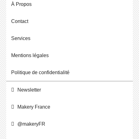
À Propos
Contact
Ser­vices
Men­tions légales
Po­li­tique de confidentialité
News­let­ter
Makery France
@ma­ke­ryFR