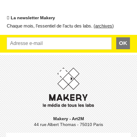
La newsletter Makery
Chaque mois, l’es­sen­tiel de l’actu des labs.
(ar­chives)
OK
Makery - Art2M
44 rue Albert Thomas - 75010 Paris