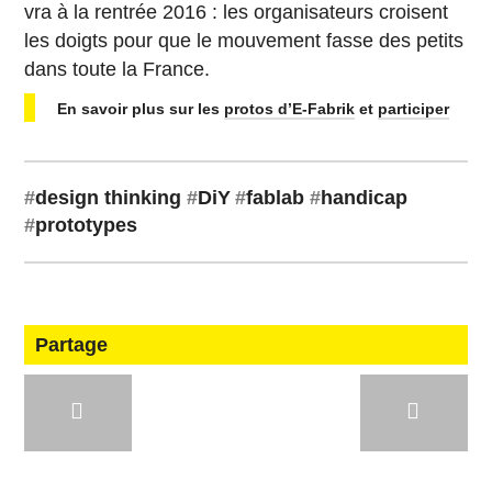
vra à la rentrée 2016 : les or­ga­ni­sa­teurs croisent
les doigts pour que le mou­ve­ment fasse des petits
dans toute la France.
En savoir plus sur les
protos d’E-Fabrik
et
par­ti­ci­per
#
design thinking
#
DiY
#
fablab
#
han­di­cap
#
pro­to­types
Partage