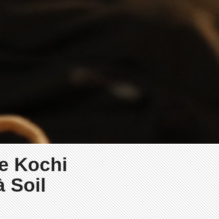
de Kochi
à Soil