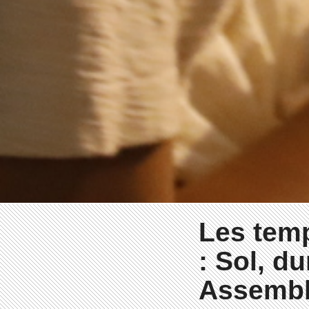
Les temp
: Sol, d
Assemb