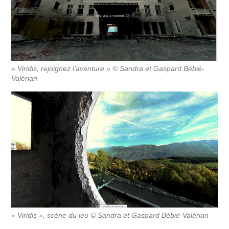
« Viridis, rejoignez l’aventure » © Sandra et Gaspard Bébié-
Valérian
« Viridis », scène du jeu © Sandra et Gaspard Bébié-Valérian