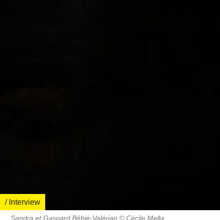
/ Interview
Sandra et Gaspard Bébié-Valérian © Cécile Mella