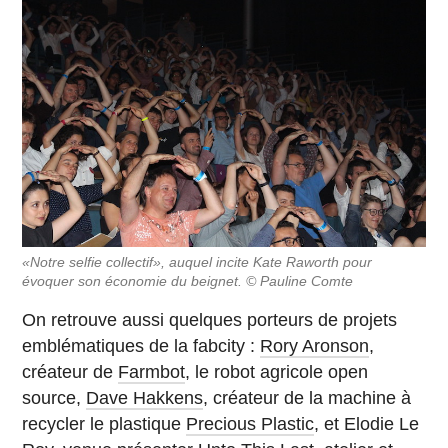
«Notre selfie collectif», auquel incite Kate Raworth pour
évoquer son économie du beignet. © Pauline Comte
On retrouve aussi quelques porteurs de projets
emblématiques de la fabcity :
Rory Aronson
,
créateur de
Farmbot
, le robot agricole open
source,
Dave Hakkens
, créateur de la machine à
recycler le plastique
Precious Plastic
, et Elodie Le