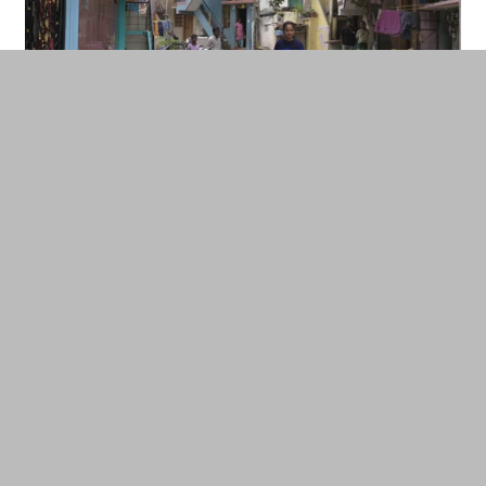
« Quand nous avons expliqué à la danseuse
Hema que le rover allait épuiser ses ressources
énergétiques au bout de quatorze jours sur la
Lune et ne reviendrait jamais, elle était touchée,
raconte Saul. Selon Hema, on dit que lorsque les
femmes indiennes se marient et vont vivre avec la
famille de leur époux, elles ne reviendront jamais
dans leur propre famille, sinon sous forme de
cendres. Nous avons utilisé une métaphore
simple : un robot se promène sur la Lune ; une