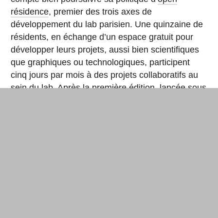
résidence
, premier des trois axes de
développement du lab parisien. Une quinzaine de
résidents, en échange d’un espace gratuit pour
développer leurs projets, aussi bien scientifiques
que graphiques ou technologiques, participent
cinq jours par mois à des projets collaboratifs au
sein du lab. Après la première édition, lancée sous
la présidence de Thomas Landrain, un deuxième
appel à projets sera lancé à la rentrée.
Deuxième axe, la science participative, qui
s’incarne dans le challenge Epidemium. La
première saison avait réuni pendant six mois seize
équipes (300 personnes, un tiers d’étudiants et
deux tiers de pros) pour baliser les métadonnées
du cancer. Pour sa deuxième saison, ouverte le 6
juin, « les équipes se mettent en place