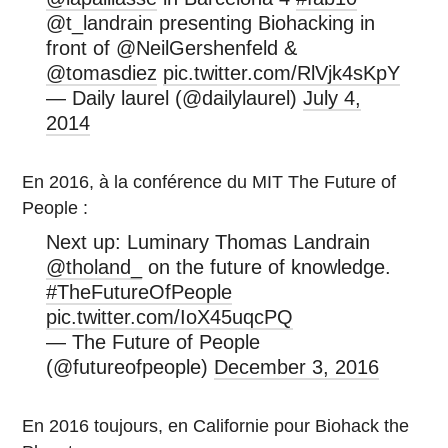
@t_landrain presenting Biohacking in
front of @NeilGershenfeld &
@tomasdiez
pic.twitter.com/RlVjk4sKpY
— Daily laurel (@dailylaurel)
July 4,
2014
En 2016, à la conférence du MIT The Future of
People :
Next up: Luminary Thomas Landrain
@tholand_
on the future of knowledge.
#TheFutureOfPeople
pic.twitter.com/IoX45uqcPQ
— The Future of People
(@futureofpeople)
December 3, 2016
En 2016 toujours, en Californie pour Biohack the