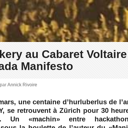
kery au Cabaret Voltaire
ada Manifesto
par
Annick Rivoire
mars, une centaine d’hurluberlus de l’ar
iY, se retrouvent à Zürich pour 30 heur
on. Un «machin» entre hackatho
sous la houlette de l’auteur du «Mani