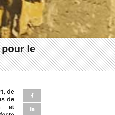
 pour le
t, de
es de
n et
feste