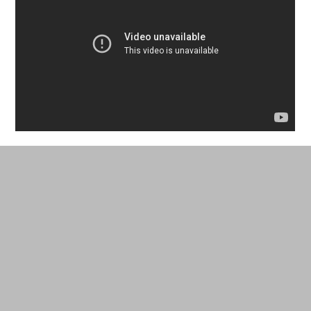
Comme « l’activité électrique du cerveau est très
faible, explique
Gille de Bast
, elle doit être
amplifiée et filtrée pour arriver la plus claire
possible sur le logiciel qui va la traduire. »
L’encéphalophone de l’université de Washington
utilise
Matlab
pour traiter les données (filtrage,
fréquence et analyse du signal) tandis que la
musique est créée avec le logiciel
Max MSP
via
des commandes
Open Sound Control
.