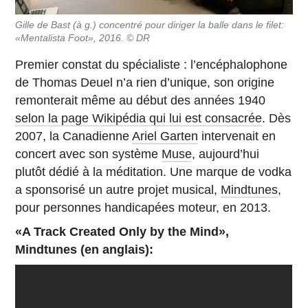
Gille de Bast (à g.) concentré pour diriger la balle dans le filet:
«Mentalista Foot», 2016. © DR
Premier constat du spécialiste : l’encéphalophone
de Thomas Deuel n’a rien d’unique, son origine
remonterait même au début des années 1940
selon la page Wikipédia qui lui est consacrée
. Dès
2007, la Canadienne
Ariel Garten
intervenait en
concert avec son système
Muse
, aujourd’hui
plutôt dédié à la méditation. Une marque de vodka
a sponsorisé un autre projet musical,
Mindtunes
,
pour personnes handicapées moteur, en 2013.
«A Track Created Only by the Mind»,
Mindtunes (en anglais):