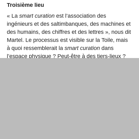
Troisième lieu
« La
smart curation
est l’association des
ingénieurs et des saltimbanques, des machines et
des humains, des chiffres et des lettres », nous dit
Martel. Le processus est visible sur la Toile, mais
à quoi ressemblerait la
smart curation
dans
l’espace physique ? Peut-être à des tiers-lieux ?
Ou à une
Maker Library
qui expérimente la
réunion de différentes fonctions : faire, montrer,
débattre.