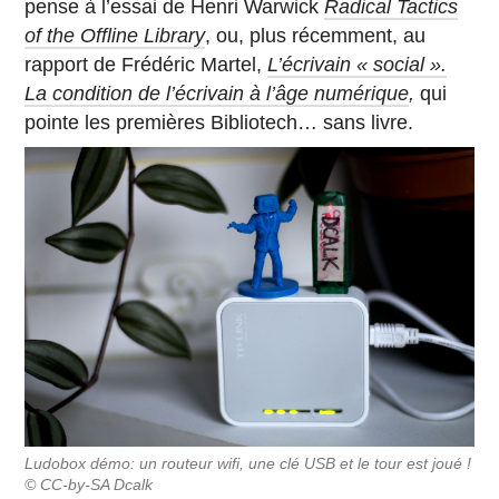
pense à l’essai de Henri Warwick
Radical Tactics
of the Offline Library
, ou, plus récemment, au
rapport de Frédéric Martel,
L’écrivain « social ».
La condition de l’écrivain à l’âge numérique
,
qui
pointe les premières Bibliotech… sans livre.
Ludobox démo: un routeur wifi, une clé USB et le tour est joué !
© CC-by-SA Dcalk