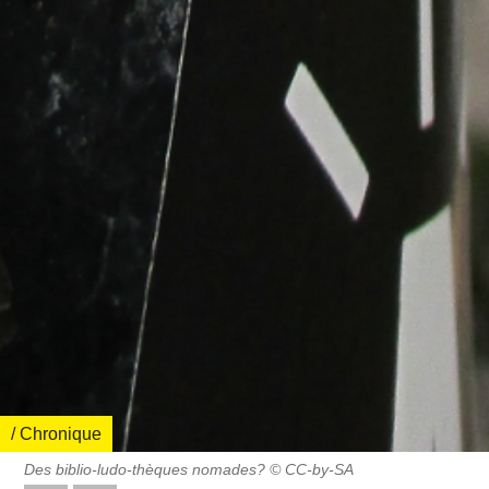
/ Chronique
Des biblio-ludo-thèques nomades? © CC-by-SA