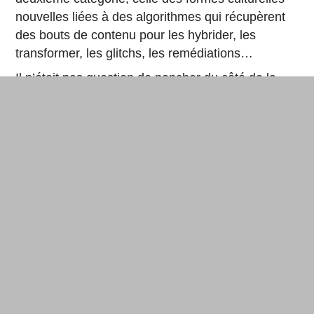
nouvelles liées à des algorithmes qui récupèrent
des bouts de contenu pour les hybrider, les
transformer, les glitchs, les remédiations…
Il n’était pas question de pencher du côté de la
« tyrannie de l’algorithme », mais d’observer le
champ de ces cultures algorithmiques, ce
phénomène intéressant, que les artistes et
designers documentent eux-mêmes sur Github
d’ailleurs. Les créations de
Darius Kazemi
, qui
produit des bots qui vont chercher pour les
réassembler des bouts de journaux, ont certes un
côté potache mais le net-artiste démontre aussi la
logique sous-jacente des bots. Comme dans
Ghost Writers
, performance
du collectif autrichien
Traumawien et de l’Allemand Bernhard Bauch, de
vraies-fausses publications de commentaires