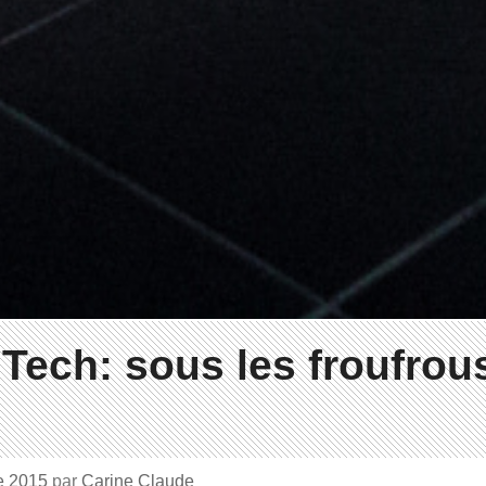
Tech: sous les froufrous
e 2015
par
Carine Claude