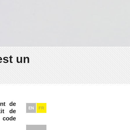
est un
nt de
EN
FR
it de
e code