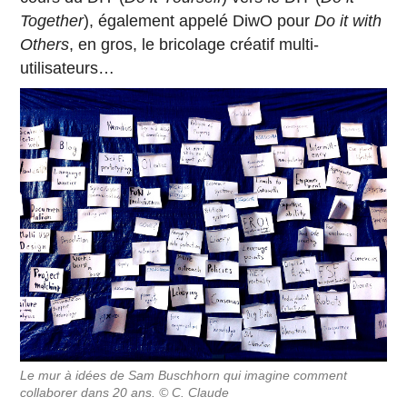
Together
), également appelé DiwO pour
Do it with
Others
, en gros, le bricolage créatif multi-
utilisateurs…
Le mur à idées de Sam Buschhorn qui imagine comment
collaborer dans 20 ans. © C. Claude