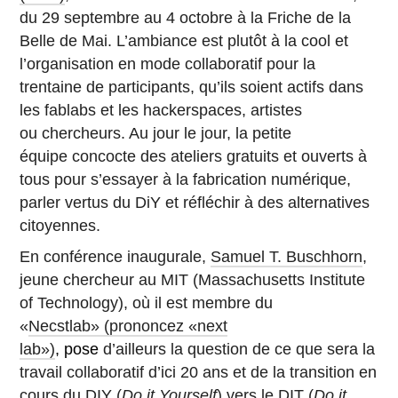
du 29 septembre au 4 octobre à la Friche de la
Belle de Mai. L’ambiance est plutôt à la cool et
l’organisation en mode collaboratif pour la
trentaine de participants, qu’ils soient actifs dans
les fablabs et les hackerspaces, artistes
ou chercheurs. Au jour le jour, la petite
équipe concocte des ateliers gratuits et ouverts à
tous pour s’essayer à la fabrication numérique,
parler vertus du DiY et réfléchir à des alternatives
citoyennes.
En conférence inaugurale,
Samuel T. Buschhorn
,
jeune chercheur au MIT (Massachusetts Institute
of Technology), où il est membre du
«
Necstlab»
(prononcez «next
lab»)
, pose
d’ailleurs la question de ce que sera la
travail collaboratif d’ici 20 ans et de la transition en
cours du DIY (
Do it Yourself
) vers le DIT (
Do it