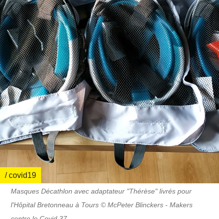
/ covid19
Masques Décathlon avec adaptateur "Thérèse" livrés pour
l'Hôpital Bretonneau à Tours © McPeter Blinckers - Makers
contre le Covid 37‎