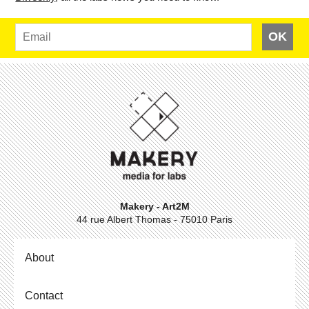
OK
Makery - Art2M
44 rue Albert Thomas - 75010 Paris
About
Contact