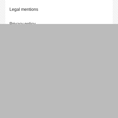
Legal mentions
Privacy policy
Newslet­ter
Makery
@​makery.​info
RSS feed