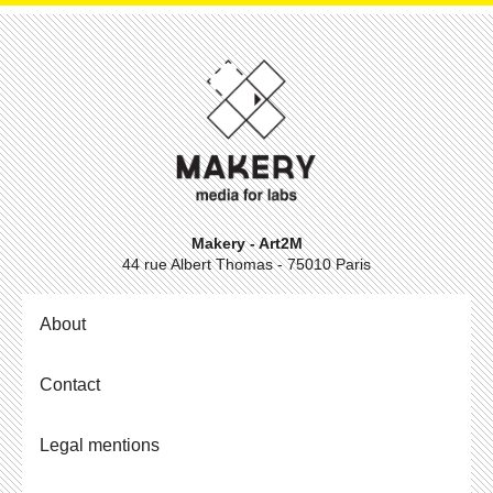
Makery - Art2M
44 rue Albert Thomas - 75010 Paris
About
Contact
Legal mentions