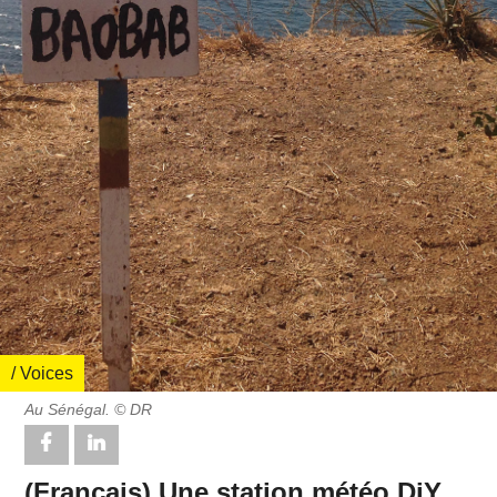
/ Voices
Au Sénégal. © DR
(Français) Une station météo DiY