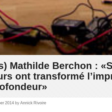
s) Mathilde Berchon : «
eurs ont transformé l’im
rofondeur»
ber 2014
by
Annick Rivoire