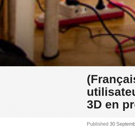
(Françai
utilisat
3D en p
Published
30 Septem