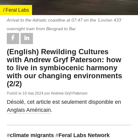
/ Feral Labs
Arrival to the Adriatic coastline at 07:47 on the ‘Lovćen 433’
overnight train from Beograd to Bar
(English) Rewilding Cultures
with Andrew Gryf Paterson: how
to live in symbiocenic harmony
with our changing environments
(2/2)
Publié le
10 mai 2024
par
Andrew Gryf Paterson
Désolé, cet article est seulement disponible en
Anglais Américain
.
#
climate migrants
#
Feral Labs Network