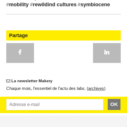
#
mobility
#
rewildind cultures
#
symbiocene
Partage
La newsletter Makery
Chaque mois, l’es­sen­tiel de l’actu des labs.
(ar­chives)
OK