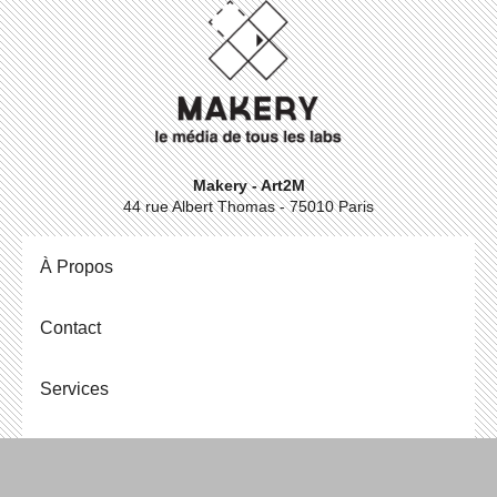
Makery - Art2M
44 rue Albert Thomas - 75010 Paris
À Propos
Contact
Ser­vices
Men­tions légales