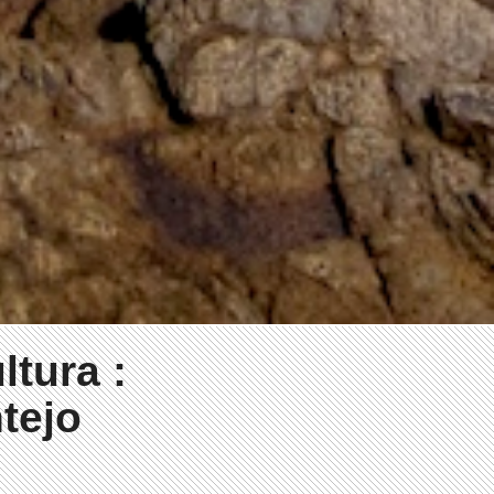
tura :
ntejo