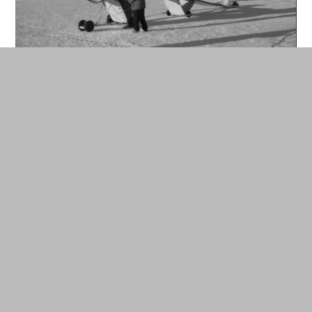
Ballon stratosphérique pressurisé, CNES
Les agences spatiales ont également expérimenté
des vols en ballon dans l’espace proche. Le
programme de ballon MIR du CNES, développé
dans les années 70 et qui se poursuit encore
aujourd’hui, combine des vols de longue durée et
des vols en altitude. Extrait du magazine
scientifique sur les ballons Stratocat : « Au début
des années 70, le programme français de
recherche atmosphérique devait trouver une
nouvelle plate-forme polyvalente et adaptable à
toutes les circonstances climatiques (Arctique,
tropiques, etc.), bon marché, simple d’utilisation et
surtout permettant la réalisation de vols de longue