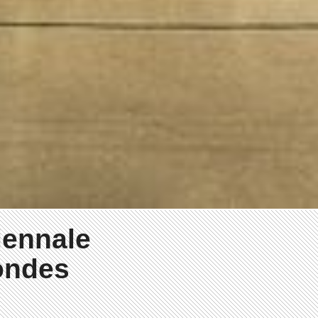
iennale
ondes