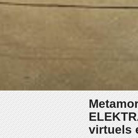
Metamorp
ELEKTRA
virtuels